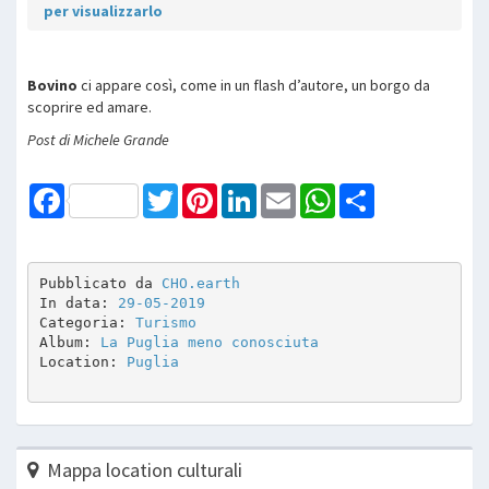
per visualizzarlo
Bovino
ci appare così, come in un flash d’autore, un borgo da
scoprire ed amare.
Post di Michele Grande
Facebook
Twitter
Pinterest
LinkedIn
Email
WhatsApp
Share
Pubblicato da 
CHO.earth
In data: 
29-05-2019
Categoria: 
Turismo
Album: 
La Puglia meno conosciuta
Location: 
Puglia
Mappa location culturali