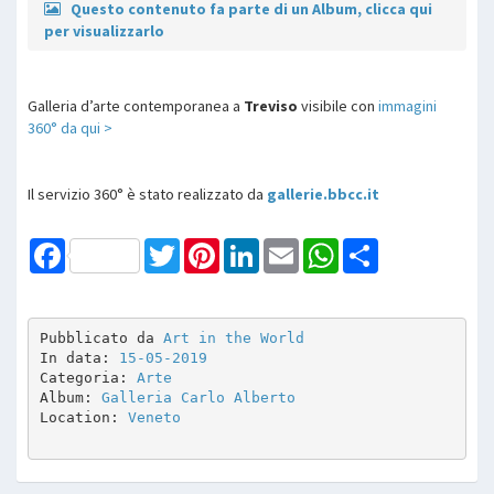
Questo contenuto fa parte di un Album, clicca qui
per visualizzarlo
Galleria d’arte contemporanea a
Treviso
visibile con
immagini
360° da qui >
Il servizio 360° è stato realizzato da
gallerie.bbcc.it
Facebook
Twitter
Pinterest
LinkedIn
Email
WhatsApp
Share
Pubblicato da 
Art in the World
In data: 
15-05-2019
Categoria: 
Arte
Album: 
Galleria Carlo Alberto 
Location: 
Veneto