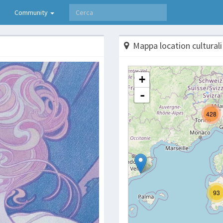
Community
Mappa location culturali