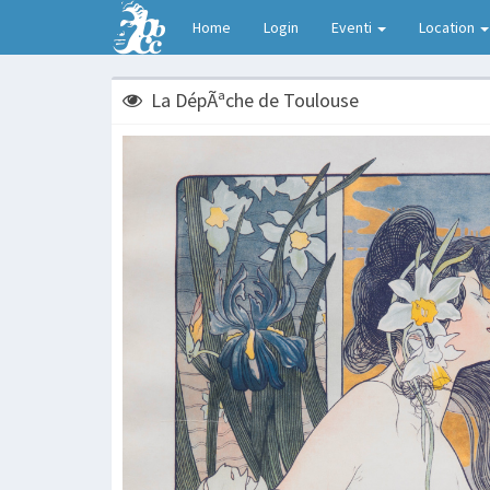
Home
Login
Eventi
Location
La DépÃªche de Toulouse