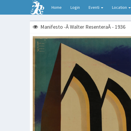
Home
Login
Eventi
Location
Manifesto -Â Walter ResenteraÂ - 1936