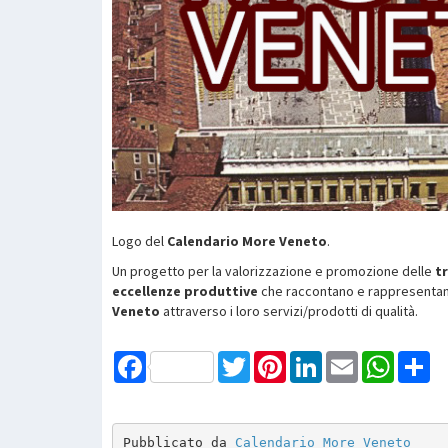
Logo del
Calendario More Veneto
.
Un progetto per la valorizzazione e promozione delle
tr
eccellenze produttive
che raccontano e rappresenta
Veneto
attraverso i loro servizi/prodotti di qualità.
Facebook
Twitter
Pinterest
LinkedIn
Email
WhatsAp
Sh
Pubblicato da 
Calendario More Veneto