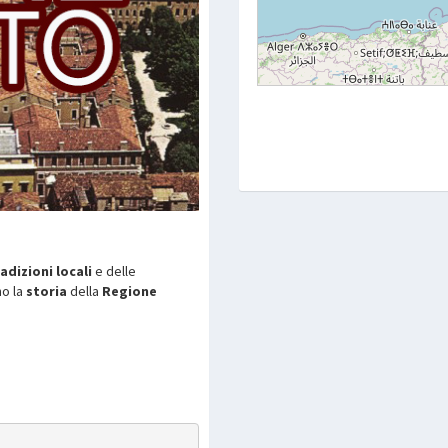
adizioni locali
e delle
no la
storia
della
Regione
p
are