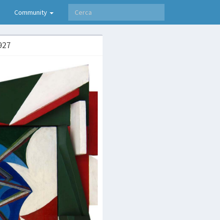
Community
927