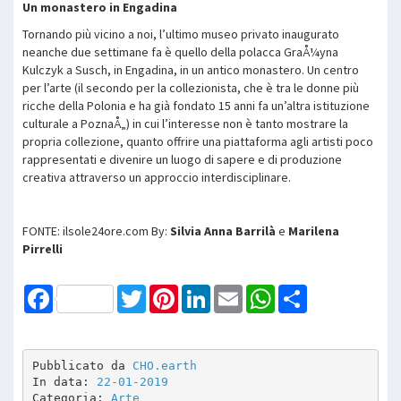
Un monastero in Engadina
Tornando più vicino a noi, l’ultimo museo privato inaugurato
neanche due settimane fa è quello della polacca GraÅ¼yna
Kulczyk a Susch, in Engadina, in un antico monastero. Un centro
per l’arte (il secondo per la collezionista, che è tra le donne più
ricche della Polonia e ha già fondato 15 anni fa un’altra istituzione
culturale a PoznaÅ„) in cui l’interesse non è tanto mostrare la
propria collezione, quanto offrire una piattaforma agli artisti poco
rappresentati e divenire un luogo di sapere e di produzione
creativa attraverso un approccio interdisciplinare.
FONTE: ilsole24ore.com By:
Silvia Anna Barrilà
e
Marilena
Pirrelli
Facebook
Twitter
Pinterest
LinkedIn
Email
WhatsApp
Share
Pubblicato da 
CHO.earth
In data: 
22-01-2019
Categoria: 
Arte