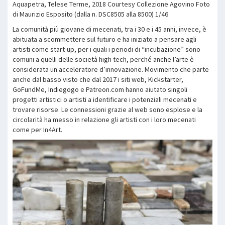
Aquapetra, Telese Terme, 2018 Courtesy Collezione Agovino Foto
di Maurizio Esposito (dalla n. DSC8505 alla 8500) 1/46
La comunità più giovane di mecenati, tra i 30 e i 45 anni, invece, è
abituata a scommettere sul futuro e ha iniziato a pensare agli
artisti come start-up, per i quali i periodi di “incubazione” sono
comuni a quelli delle società high tech, perché anche l’arte è
considerata un acceleratore d’innovazione. Movimento che parte
anche dal basso visto che dal 2017 i siti web, Kickstarter,
GoFundMe, Indiegogo e Patreon.com hanno aiutato singoli
progetti artistici o artisti a identificare i potenziali mecenati e
trovare risorse. Le connessioni grazie al web sono esplose e la
circolarità ha messo in relazione gli artisti con i loro mecenati
come per In4Art.