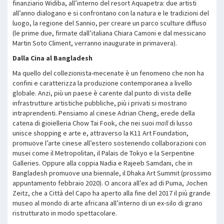
finanziario Widiba, all’interno del resort Aquapetra: due artisti
all’anno dialogano e si confrontano con la natura e le tradizioni del
luogo, la regione del Sannio, per creare un parco sculture diffuso
(le prime due, firmate dall’italiana Chiara Camoni e dal messicano
Martin Soto Climent, verranno inaugurate in primavera).
Dalla Cina al Bangladesh
Ma quello del collezionista-mecenate è un fenomeno che non ha
confini e caratterizza la produzione contemporanea a livello
globale. Anzi, più un paese è carente dal punto di vista delle
infrastrutture artistiche pubbliche, più i privati si mostrano
intraprendenti. Pensiamo al cinese Adrian Cheng, erede della
catena di gioielleria Chow Tai Fook, che nei suoi
mall
di lusso
unisce shopping e arte e, attraverso la K11 Art Foundation,
promuove l’arte cinese all’estero sostenendo collaborazioni con
musei come il Metropolitan, il Palais de Tokyo e la Serpentine
Galleries. Oppure alla coppia Nadia e Rajeeb Samdani, che in
Bangladesh promuove una biennale, il Dhaka Art Summit (prossimo
appuntamento febbraio 2020). O ancora all’ex ad di Puma, Jochen
Zeitz, che a Città del Capo ha aperto alla fine del 2017 il più grande
museo al mondo di arte africana all’interno di un ex-silo di grano
ristrutturato in modo spettacolare.