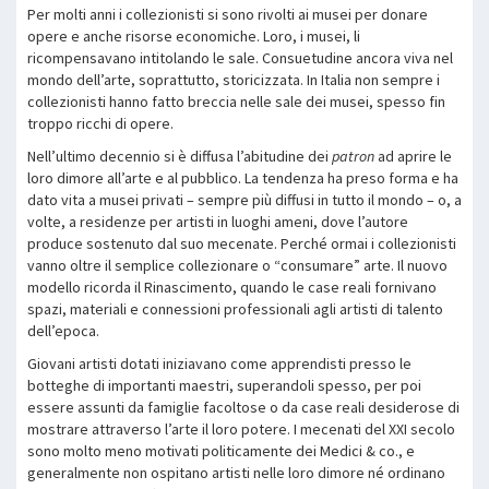
Per molti anni i collezionisti si sono rivolti ai musei per donare
opere e anche risorse economiche. Loro, i musei, li
ricompensavano intitolando le sale. Consuetudine ancora viva nel
mondo dell’arte, soprattutto, storicizzata. In Italia non sempre i
collezionisti hanno fatto breccia nelle sale dei musei, spesso fin
troppo ricchi di opere.
Nell’ultimo decennio si è diffusa l’abitudine dei
patron
ad aprire le
loro dimore all’arte e al pubblico. La tendenza ha preso forma e ha
dato vita a musei privati – sempre più diffusi in tutto il mondo – o, a
volte, a residenze per artisti in luoghi ameni, dove l’autore
produce sostenuto dal suo mecenate. Perché ormai i collezionisti
vanno oltre il semplice collezionare o “consumare” arte. Il nuovo
modello ricorda il Rinascimento, quando le case reali fornivano
spazi, materiali e connessioni professionali agli artisti di talento
dell’epoca.
Giovani artisti dotati iniziavano come apprendisti presso le
botteghe di importanti maestri, superandoli spesso, per poi
essere assunti da famiglie facoltose o da case reali desiderose di
mostrare attraverso l’arte il loro potere. I mecenati del XXI secolo
sono molto meno motivati politicamente dei Medici & co., e
generalmente non ospitano artisti nelle loro dimore né ordinano