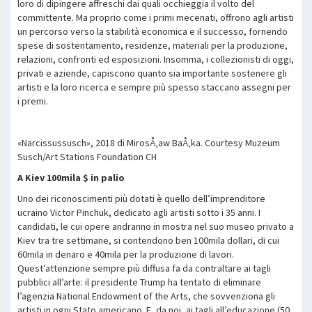
loro di dipingere affreschi dai quali occhieggia il volto del
committente. Ma proprio come i primi mecenati, offrono agli artisti
un percorso verso la stabilità economica e il successo, fornendo
spese di sostentamento, residenze, materiali per la produzione,
relazioni, confronti ed esposizioni. Insomma, i collezionisti di oggi,
privati e aziende, capiscono quanto sia importante sostenere gli
artisti e la loro ricerca e sempre più spesso staccano assegni per
i premi.
«Narcissussusch», 2018 di MirosÅ‚aw BaÅ‚ka. Courtesy Muzeum
Susch/Art Stations Foundation CH
A Kiev 100mila $ in palio
Uno dei riconoscimenti più dotati è quello dell’imprenditore
ucraino Victor Pinchuk, dedicato agli artisti sotto i 35 anni. I
candidati, le cui opere andranno in mostra nel suo museo privato a
Kiev tra tre settimane, si contendono ben 100mila dollari, di cui
60mila in denaro e 40mila per la produzione di lavori.
Quest’attenzione sempre più diffusa fa da contraltare ai tagli
pubblici all’arte: il presidente Trump ha tentato di eliminare
l’agenzia National Endowment of the Arts, che sovvenziona gli
artisti in ogni Stato americano. E, da noi, ai tagli all’educazione (50