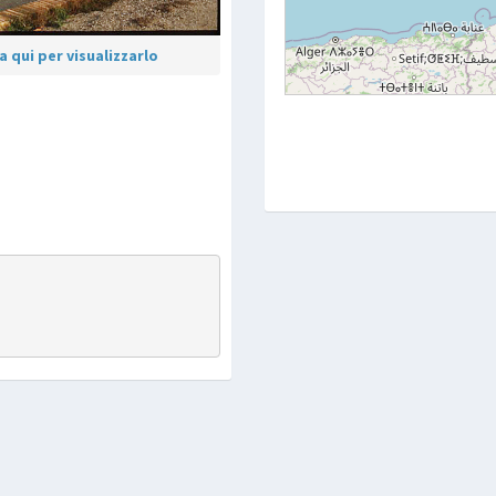
 qui per visualizzarlo
p
are