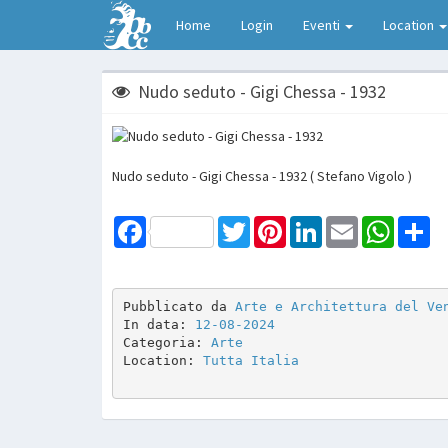
Home
Login
Eventi
Location
Nudo seduto - Gigi Chessa - 1932
Nudo seduto - Gigi Chessa - 1932 ( Stefano Vigolo )
Facebook
Twitter
Pinterest
LinkedIn
Email
WhatsAp
Sh
Pubblicato da 
Arte e Architettura del Ve
In data: 
12-08-2024
Categoria: 
Arte
Location: 
Tutta Italia