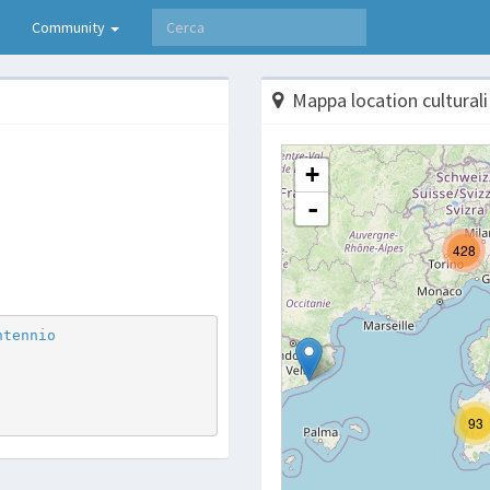
Community
Mappa location culturali
p
are
ntennio