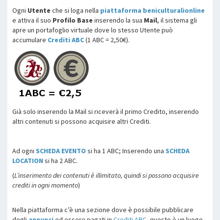
Ogni
Utente
che si loga nella
piattaforma beniculturalionline
e attiva il suo
Profilo Base
inserendo la sua
Mail
, il sistema gli
apre un portafoglio virtuale dove lo stesso Utente può
accumulare
Crediti ABC
(1 ABC = 2,50€).
Già solo inserendo la Mail si riceverà il primo Credito, inserendo
altri contenuti si possono acquisire altri Crediti.
Ad ogni
SCHEDA EVENTO
si ha 1 ABC; Inserendo una
SCHEDA
LOCATION
si ha 2 ABC.
(
L’inserimento dei contenuti è illimitato, quindi si possono acquisire
crediti in ogni momento
)
Nella piattaforma c’è una sezione dove è possibile pubblicare
degli
annunci
ed essere pagati in
Crediti ABC,
questo è un luogo