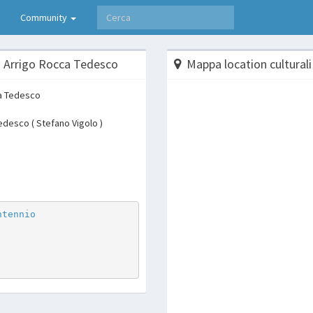
Community
g. Arrigo Rocca Tedesco
Mappa location culturali
Tedesco ( Stefano Vigolo )
p
are
ntennio