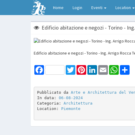
Home
Login
Eventi
Location
Edificio abitazione e negozi - Torino - In
Edificio abitazione e negozi - Torino - Ing. Arrigo Rocca 
Facebook
Twitter
Pinterest
LinkedIn
Email
WhatsAp
Sh
Pubblicato da 
Arte e Architettura del Ve
In data: 
06-08-2024
Categoria: 
Architettura
Location: 
Piemonte