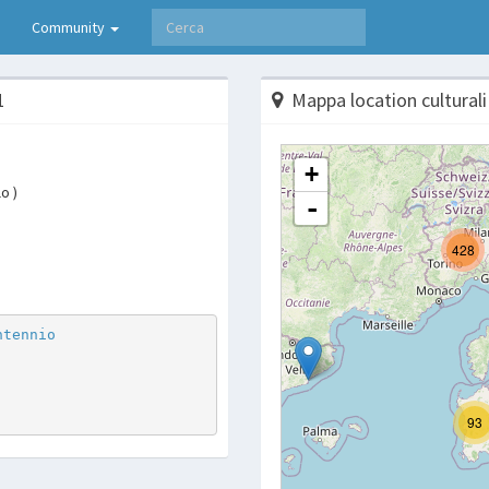
Community
1
Mappa location culturali
o )
p
are
ntennio