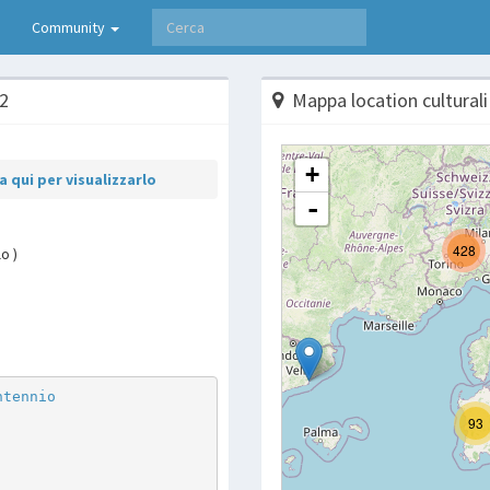
Community
22
Mappa location culturali
 qui per visualizzarlo
o )
p
are
ntennio