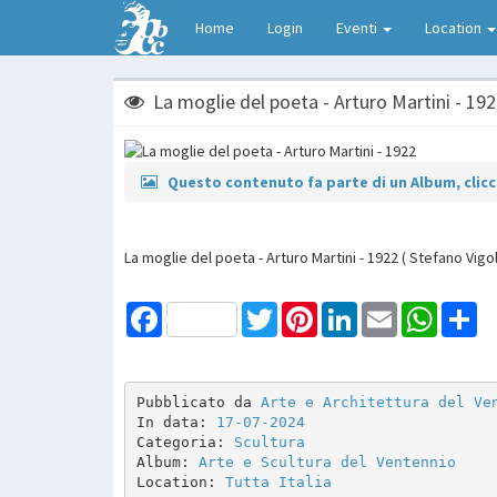
Home
Login
Eventi
Location
La moglie del poeta - Arturo Martini - 19
Questo contenuto fa parte di un Album, clicca
La moglie del poeta - Arturo Martini - 1922 ( Stefano Vigol
Facebook
Twitter
Pinterest
LinkedIn
Email
WhatsAp
Sh
Pubblicato da 
Arte e Architettura del Ve
In data: 
17-07-2024
Categoria: 
Scultura
Album: 
Arte e Scultura del Ventennio
Location: 
Tutta Italia