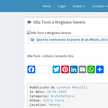
Home
Login
Eventi
Location
Villa Torni a Mogliano Veneto
Questo contenuto fa parte di un Album, clicca
Villa Torni - Istituto Costante Gris
Facebook
Twitter
Pinterest
LinkedIn
Email
WhatsAp
Sh
Pubblicato da 
Lorenzo Renzulli
In data: 
15-01-2019
Categoria: 
Architettura
Album: 
Villa Torni
Location: 
Veneto