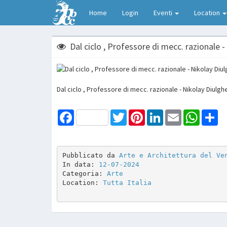
Home
Login
Eventi
Location
Dal ciclo , Professore di mecc. razionale -
Dal ciclo , Professore di mecc. razionale - Nikolay Diulghe
Facebook
Twitter
Pinterest
LinkedIn
Email
WhatsAp
Sh
Pubblicato da 
Arte e Architettura del Ve
In data: 
12-07-2024
Categoria: 
Arte
Location: 
Tutta Italia