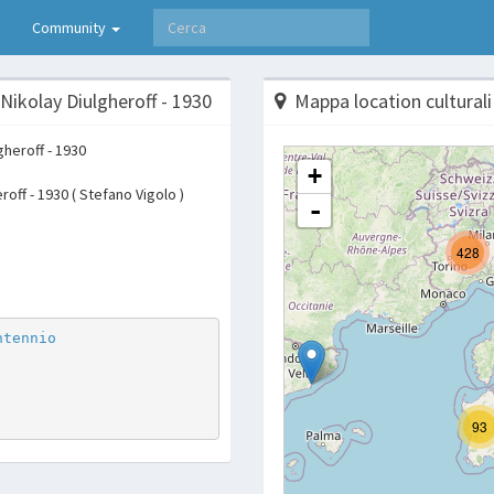
Community
 Nikolay Diulgheroff - 1930
Mappa location culturali
roff - 1930 ( Stefano Vigolo )
p
are
ntennio