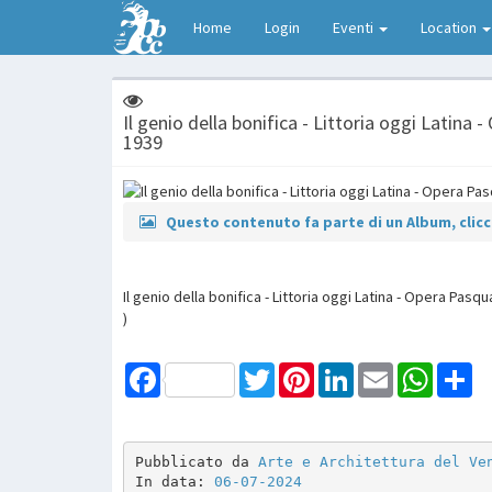
Home
Login
Eventi
Location
Il genio della bonifica - Littoria oggi Latina 
1939
Questo contenuto fa parte di un Album, clicca
Il genio della bonifica - Littoria oggi Latina - Opera Pasqu
)
Facebook
Twitter
Pinterest
LinkedIn
Email
WhatsAp
Sh
Pubblicato da 
Arte e Architettura del Ve
In data: 
06-07-2024