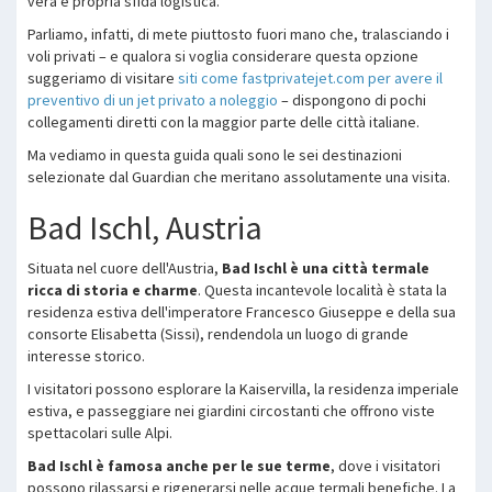
vera e propria sfida logistica.
Parliamo, infatti, di mete piuttosto fuori mano che, tralasciando i
voli privati – e qualora si voglia considerare questa opzione
suggeriamo di visitare
siti come fastprivatejet.com per avere il
preventivo di un jet privato a noleggio
– dispongono di pochi
collegamenti diretti con la maggior parte delle città italiane.
Ma vediamo in questa guida quali sono le sei destinazioni
selezionate dal Guardian che meritano assolutamente una visita.
Bad Ischl, Austria
Situata nel cuore dell'Austria,
Bad Ischl è una città termale
ricca di storia e charme
. Questa incantevole località è stata la
residenza estiva dell'imperatore Francesco Giuseppe e della sua
consorte Elisabetta (Sissi), rendendola un luogo di grande
interesse storico.
I visitatori possono esplorare la Kaiservilla, la residenza imperiale
estiva, e passeggiare nei giardini circostanti che offrono viste
spettacolari sulle Alpi.
Bad Ischl è famosa anche per le sue terme
, dove i visitatori
possono rilassarsi e rigenerarsi nelle acque termali benefiche. La