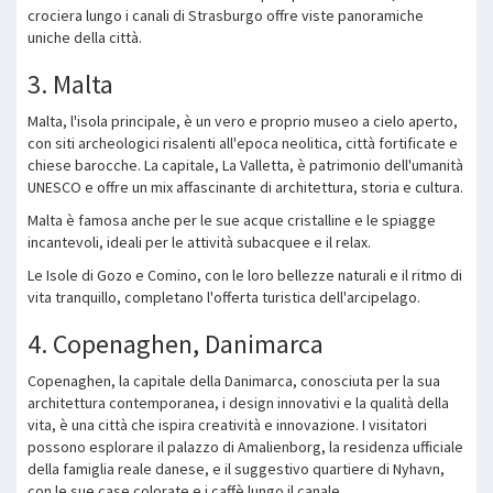
crociera lungo i canali di Strasburgo offre viste panoramiche
uniche della città.
3. Malta
Malta, l'isola principale, è un vero e proprio museo a cielo aperto,
con siti archeologici risalenti all'epoca neolitica, città fortificate e
chiese barocche. La capitale, La Valletta, è patrimonio dell'umanità
UNESCO e offre un mix affascinante di architettura, storia e cultura.
Malta è famosa anche per le sue acque cristalline e le spiagge
incantevoli, ideali per le attività subacquee e il relax.
Le Isole di Gozo e Comino, con le loro bellezze naturali e il ritmo di
vita tranquillo, completano l'offerta turistica dell'arcipelago.
4. Copenaghen, Danimarca
Copenaghen, la capitale della Danimarca, conosciuta per la sua
architettura contemporanea, i design innovativi e la qualità della
vita, è una città che ispira creatività e innovazione. I visitatori
possono esplorare il palazzo di Amalienborg, la residenza ufficiale
della famiglia reale danese, e il suggestivo quartiere di Nyhavn,
con le sue case colorate e i caffè lungo il canale.