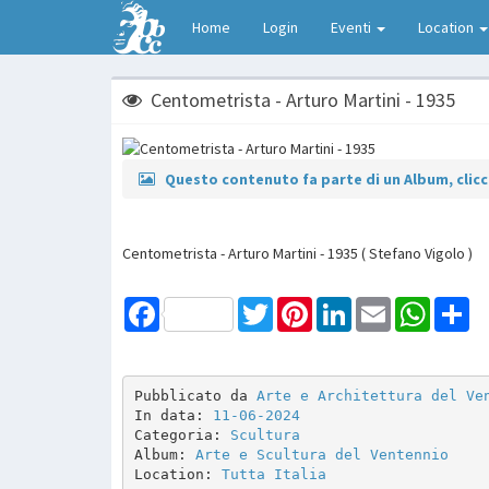
Home
Login
Eventi
Location
Centometrista - Arturo Martini - 1935
Questo contenuto fa parte di un Album, clicca
Centometrista - Arturo Martini - 1935 ( Stefano Vigolo )
Facebook
Twitter
Pinterest
LinkedIn
Email
WhatsAp
Sh
Pubblicato da 
Arte e Architettura del Ve
In data: 
11-06-2024
Categoria: 
Scultura
Album: 
Arte e Scultura del Ventennio
Location: 
Tutta Italia