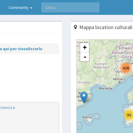
Community
Mappa location culturali
 qui per visualizzarlo
p
are
ntennio