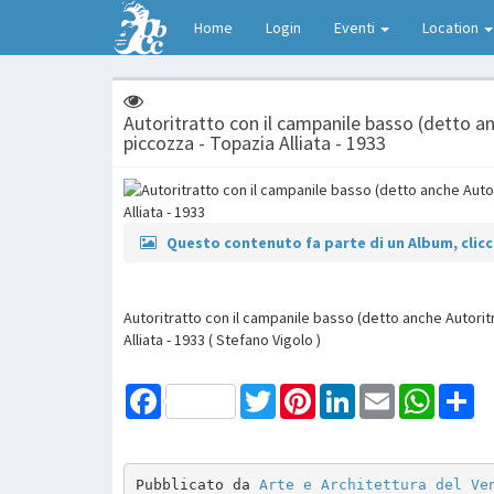
Home
Login
Eventi
Location
Autoritratto con il campanile basso (detto a
piccozza - Topazia Alliata - 1933
Questo contenuto fa parte di un Album, clicca
Autoritratto con il campanile basso (detto anche Autorit
Alliata - 1933 ( Stefano Vigolo )
Facebook
Twitter
Pinterest
LinkedIn
Email
WhatsAp
Sh
Pubblicato da 
Arte e Architettura del Ve