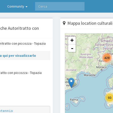
Community
Mappa location culturali
nche Autoritratto con
 qui per visualizzarlo
ratto con piccozza - Topazia
p
are
ntennio