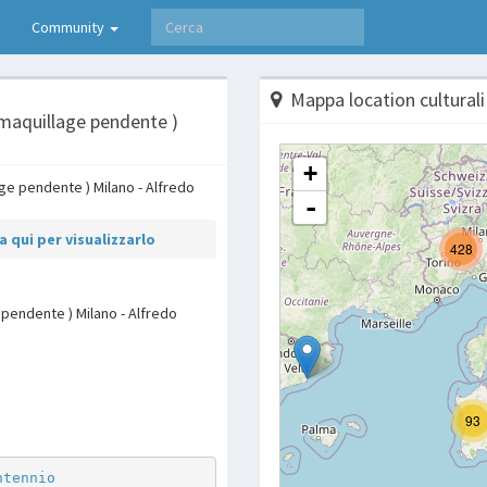
Community
Mappa location culturali
 maquillage pendente )
 qui per visualizzarlo
 pendente ) Milano - Alfredo
p
are
ntennio