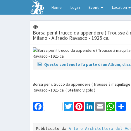
Home
Login
Eventi
Location
Borsa per il trucco da appendere ( Trousse à
Milano - Alfredo Ravasco - 1925 ca.
Questo contenuto fa parte di un Album, clicca
Borsa per il trucco da appendere ( Trousse à maquillage
Ravasco - 1925 ca. ( Stefano Vigolo )
Facebook
Twitter
Pinterest
LinkedIn
Email
WhatsAp
Sh
Pubblicato da 
Arte e Architettura del Ve