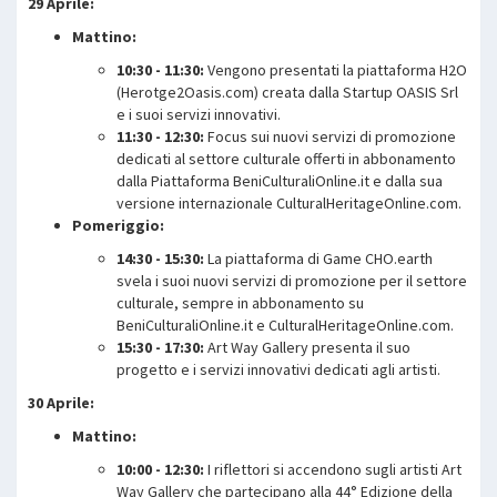
29 Aprile:
Mattino:
10:30 - 11:30:
Vengono presentati la piattaforma H2O
(Herotge2Oasis.com) creata dalla Startup OASIS Srl
e i suoi servizi innovativi.
11:30 - 12:30:
Focus sui nuovi servizi di promozione
dedicati al settore culturale offerti in abbonamento
dalla Piattaforma BeniCulturaliOnline.it e dalla sua
versione internazionale CulturalHeritageOnline.com.
Pomeriggio:
14:30 - 15:30:
La piattaforma di Game CHO.earth
svela i suoi nuovi servizi di promozione per il settore
culturale, sempre in abbonamento su
BeniCulturaliOnline.it e CulturalHeritageOnline.com.
15:30 - 17:30:
Art Way Gallery presenta il suo
progetto e i servizi innovativi dedicati agli artisti.
30 Aprile:
Mattino:
10:00 - 12:30:
I riflettori si accendono sugli artisti Art
Way Gallery che partecipano alla 44° Edizione della