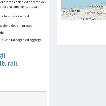
 di professionisti ed opertori del
ando una community attiva di
 le attività Culturali;
izzazione delle imprese;
rio.
.it/
che raccoglie ed aggrega
li
turali.
p
are