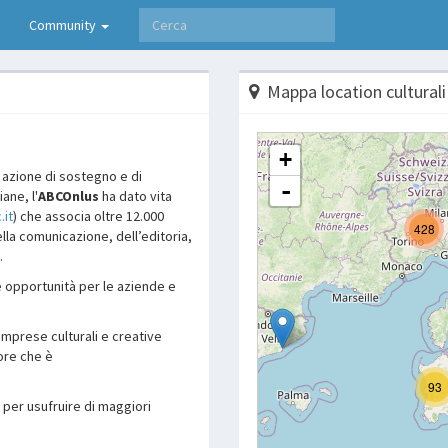
Community
Mappa location culturali
a azione di sostegno e di
ane, l'
ABCOnlus
ha dato vita
.it
) che associa oltre 12.000
lla comunicazione, dell’editoria,
.
e opportunità per le aziende e
e imprese culturali e creative
ore che è
i per usufruire di maggiori