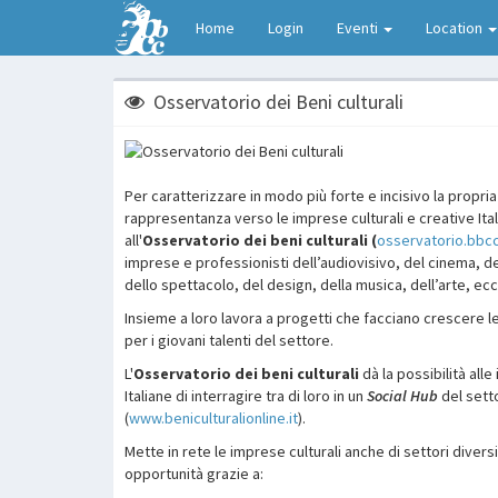
Home
Login
Eventi
Location
Osservatorio dei Beni culturali
Per caratterizzare in modo più forte e incisivo la propri
rappresentanza verso le imprese culturali e creative Itali
all'
Osservatorio dei beni culturali (
osservatorio.bbcc
imprese e professionisti dell’audiovisivo, del cinema, de
dello spettacolo, del design, della musica, dell’arte, ecc
Insieme a loro lavora a progetti che facciano crescere l
per i giovani talenti del settore.
L'
Osservatorio dei beni culturali
dà la possibilità all
Italiane di interragire tra di loro in un
Social Hub
del sett
(
www.beniculturalionline.it
).
Mette in rete le imprese culturali anche di settori divers
opportunità grazie a: