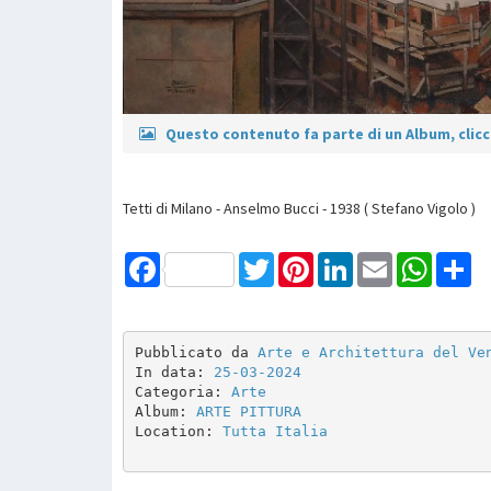
Questo contenuto fa parte di un Album, clicca
Tetti di Milano - Anselmo Bucci - 1938 ( Stefano Vigolo )
Facebook
Twitter
Pinterest
LinkedIn
Email
WhatsAp
Sh
Pubblicato da 
Arte e Architettura del Ve
In data: 
25-03-2024
Categoria: 
Arte
Album: 
ARTE PITTURA 
Location: 
Tutta Italia