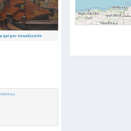
 qui per visualizzarlo
p
are
ntennio