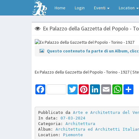
Home
Login
Eventi
Location
Ex Palazzo della Gazzetta del Popolo - To
Questo contenuto fa parte di un Album, clicca
Ex Palazzo della Gazzetta del Popolo - Torino - 1927 ( Ste
Facebook
Twitter
Pinterest
LinkedIn
Email
WhatsAp
Sh
Pubblicato da 
Arte e Architettura del Ve
In data: 
07-03-2024
Categoria: 
Architettura
Album: 
Architettura ed Architetti Italia
Location: 
Piemonte