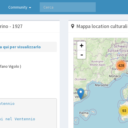
Community
rino - 1927
Mappa location culturali
 qui per visualizzarlo
fano Vigolo )
p
are
ntennio
ni nel Ventennio