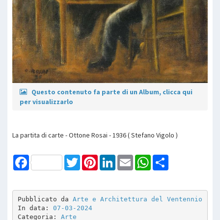
Questo contenuto fa parte di un Album, clicca qui
per visualizzarlo
La partita di carte - Ottone Rosai - 1936 ( Stefano Vigolo )
Facebook
Twitter
Pinterest
LinkedIn
Email
WhatsApp
Share
Pubblicato da 
Arte e Architettura del Ventennio
In data: 
07-03-2024
Categoria: 
Arte