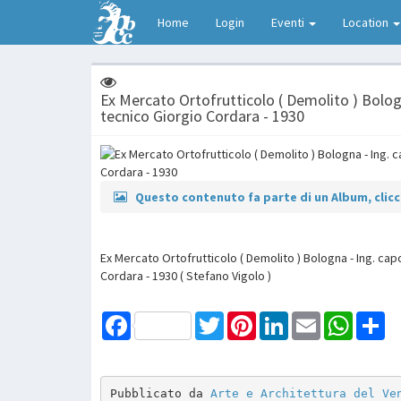
Home
Login
Eventi
Location
Ex Mercato Ortofrutticolo ( Demolito ) Bologn
tecnico Giorgio Cordara - 1930
Questo contenuto fa parte di un Album, clicca
Ex Mercato Ortofrutticolo ( Demolito ) Bologna - Ing. capo
Cordara - 1930 ( Stefano Vigolo )
Facebook
Twitter
Pinterest
LinkedIn
Email
WhatsAp
Sh
Pubblicato da 
Arte e Architettura del Ve