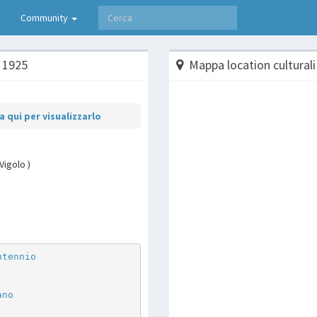
Community
- 1925
Mappa location culturali
 qui per visualizzarlo
Vigolo )
p
are
ntennio
ano