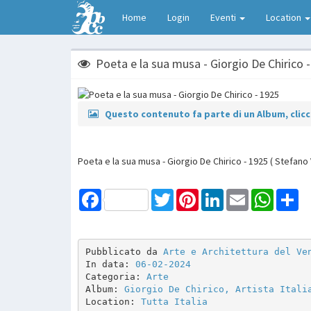
Home
Login
Eventi
Location
Poeta e la sua musa - Giorgio De Chirico 
Questo contenuto fa parte di un Album, clicca
Poeta e la sua musa - Giorgio De Chirico - 1925 ( Stefano 
Facebook
Twitter
Pinterest
LinkedIn
Email
WhatsAp
Sh
Pubblicato da 
Arte e Architettura del Ve
In data: 
06-02-2024
Categoria: 
Arte
Album: 
Giorgio De Chirico, Artista Itali
Location: 
Tutta Italia