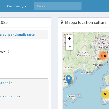
Community
 1925
Mappa location culturali
 qui per visualizzarlo
igolo )
p
are
ntennio
e Provincia )