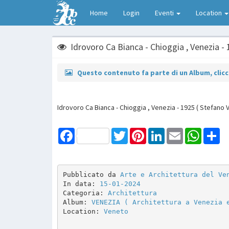
Home
Login
Eventi
Location
Idrovoro Ca Bianca - Chioggia , Venezia -
Questo contenuto fa parte di un Album, clicca
Idrovoro Ca Bianca - Chioggia , Venezia - 1925 ( Stefano V
Facebook
Twitter
Pinterest
LinkedIn
Email
WhatsAp
Sh
Pubblicato da 
Arte e Architettura del Ve
In data: 
15-01-2024
Categoria: 
Architettura
Album: 
VENEZIA ( Architettura a Venezia 
Location: 
Veneto