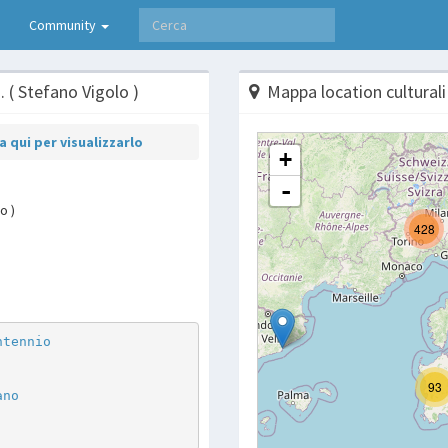
Community
. ( Stefano Vigolo )
Mappa location culturali
 qui per visualizzarlo
o )
p
are
ntennio
ano