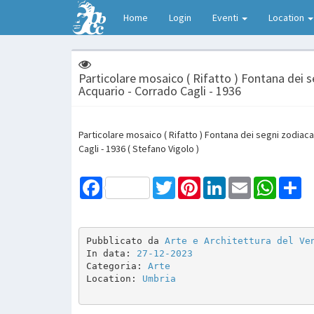
Home
Login
Eventi
Location
Particolare mosaico ( Rifatto ) Fontana dei seg
Acquario - Corrado Cagli - 1936
Particolare mosaico ( Rifatto ) Fontana dei segni zodiacali
Cagli - 1936 ( Stefano Vigolo )
Facebook
Twitter
Pinterest
LinkedIn
Email
WhatsAp
Sh
Pubblicato da 
Arte e Architettura del Ve
In data: 
27-12-2023
Categoria: 
Arte
Location: 
Umbria