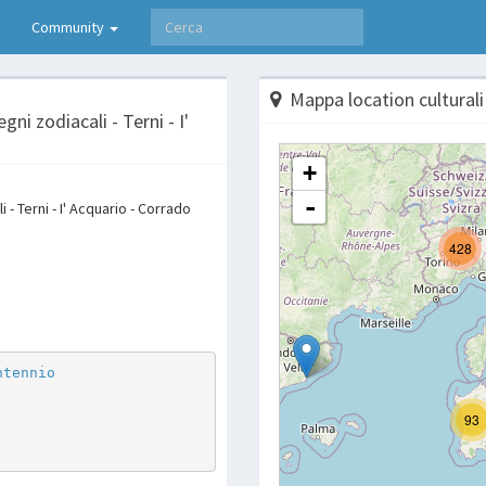
Community
Mappa location culturali
ni zodiacali - Terni - I'
 - Terni - I' Acquario - Corrado
p
are
ntennio