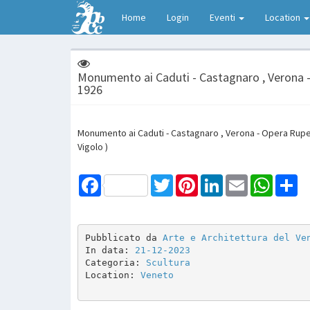
Home
Login
Eventi
Location
Monumento ai Caduti - Castagnaro , Verona -
1926
Monumento ai Caduti - Castagnaro , Verona - Opera Ruper
Vigolo )
Facebook
Twitter
Pinterest
LinkedIn
Email
WhatsAp
Sh
Pubblicato da 
Arte e Architettura del Ve
In data: 
21-12-2023
Categoria: 
Scultura
Location: 
Veneto