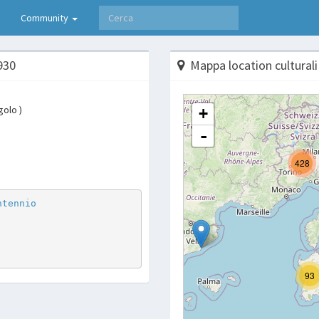
Community
930
Mappa location culturali
golo )
p
are
ntennio