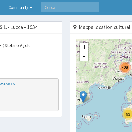
Community
S.L.- Lucca - 1934
Mappa location culturali
4 ( Stefano Vigolo )
p
are
ntennio