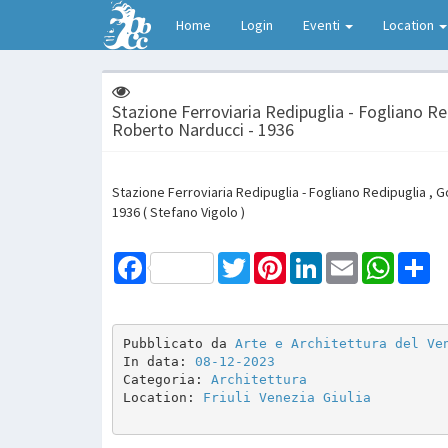
Home
Login
Eventi
Location
Stazione Ferroviaria Redipuglia - Fogliano Red
Roberto Narducci - 1936
Stazione Ferroviaria Redipuglia - Fogliano Redipuglia , Go
1936 ( Stefano Vigolo )
Facebook
Twitter
Pinterest
LinkedIn
Email
WhatsAp
Sh
Pubblicato da 
Arte e Architettura del Ve
In data: 
08-12-2023
Categoria: 
Architettura
Location: 
Friuli Venezia Giulia