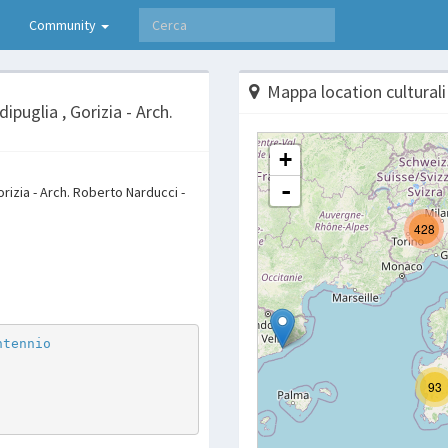
Community
Mappa location culturali
ipuglia , Gorizia - Arch.
rizia - Arch. Roberto Narducci -
p
are
ntennio