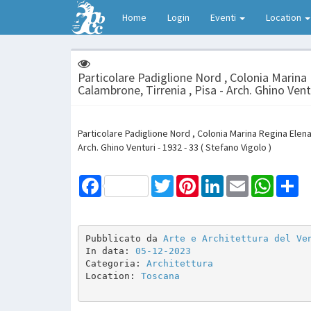
Home
Login
Eventi
Location
Particolare Padiglione Nord , Colonia Marina
Calambrone, Tirrenia , Pisa - Arch. Ghino Vent
Particolare Padiglione Nord , Colonia Marina Regina Elena 
Arch. Ghino Venturi - 1932 - 33 ( Stefano Vigolo )
Facebook
Twitter
Pinterest
LinkedIn
Email
WhatsAp
Sh
Pubblicato da 
Arte e Architettura del Ve
In data: 
05-12-2023
Categoria: 
Architettura
Location: 
Toscana