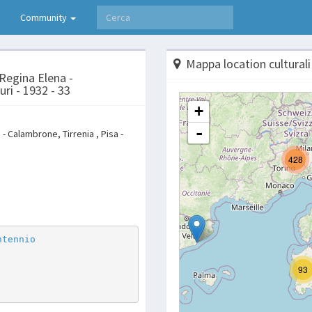
Community
Mappa location culturali
 Regina Elena -
uri - 1932 - 33
- Calambrone, Tirrenia , Pisa -
p
are
ntennio