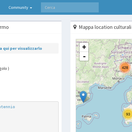
Community
armo
Mappa location culturali
 qui per visualizzarlo
golo )
p
are
ntennio