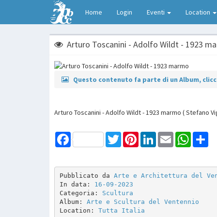
Home
Login
Eventi
Location
Arturo Toscanini - Adolfo Wildt - 1923 m
Questo contenuto fa parte di un Album, clicca
Arturo Toscanini - Adolfo Wildt - 1923 marmo ( Stefano Vi
Facebook
Twitter
Pinterest
LinkedIn
Email
WhatsAp
Sh
Pubblicato da 
Arte e Architettura del Ve
In data: 
16-09-2023
Categoria: 
Scultura
Album: 
Arte e Scultura del Ventennio
Location: 
Tutta Italia