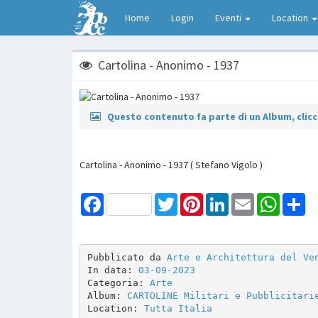
Home
Login
Eventi
Location
Cartolina - Anonimo - 1937
Questo contenuto fa parte di un Album, clicca
Cartolina - Anonimo - 1937 ( Stefano Vigolo )
Facebook
Twitter
Pinterest
LinkedIn
Email
WhatsAp
Sh
Pubblicato da 
Arte e Architettura del Ve
In data: 
03-09-2023
Categoria: 
Arte
Album: 
CARTOLINE Militari e Pubblicitari
Location: 
Tutta Italia