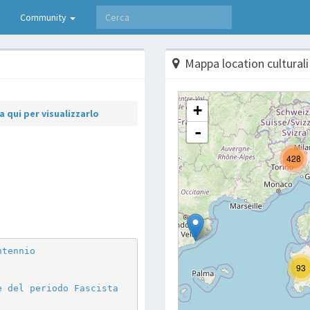
Community
Mappa location culturali
 qui per visualizzarlo
p
are
ntennio
e del periodo Fascista