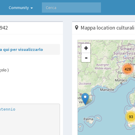
Community
1942
Mappa location culturali
 qui per visualizzarlo
golo )
p
are
ntennio