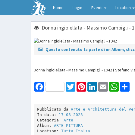
Home
Login
Eventi
Location
Donna ingioiellata - Massimo Campigli - 
Questo contenuto fa parte di un Album, clicca
Donna ingioiellata - Massimo Campigli - 1942 ( Stefano Vi
Facebook
Twitter
Pinterest
LinkedIn
Email
WhatsAp
Sh
Pubblicato da 
Arte e Architettura del Ve
In data: 
17-08-2023
Categoria: 
Arte
Album: 
ARTE PITTURA 
Location: 
Tutta Italia