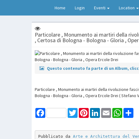
Home
Login
Eventi
Location
Particolare , Monumento ai martiri della rivol
, Certosa di Bologna - Bologna - Gloria , Oper
Questo contenuto fa parte di un Album, clicca
Particolare , Monumento ai martiri della rivoluzione fasci
Bologna - Bologna - Gloria , Opera Ercole Drei ( Stefano V
Facebook
Twitter
Pinterest
LinkedIn
Email
WhatsAp
Sh
Pubblicato da 
Arte e Architettura del Ve