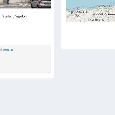
 ( Stefano Vigolo )
p
are
ntennio