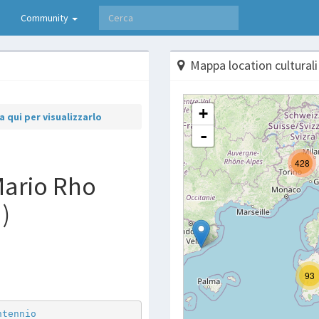
Community
Mappa location culturali
 qui per visualizzarlo
Mario Rho
 )
p
are
ntennio