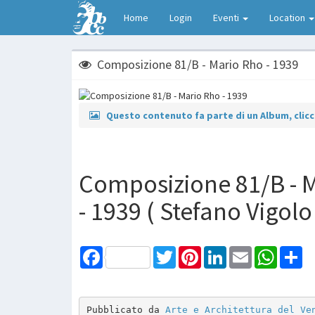
Home
Login
Eventi
Location
Composizione 81/B - Mario Rho - 1939
Questo contenuto fa parte di un Album, clicca
Composizione 81/B - 
- 1939 ( Stefano Vigolo
Facebook
Twitter
Pinterest
LinkedIn
Email
WhatsAp
Sh
Pubblicato da 
Arte e Architettura del Ve