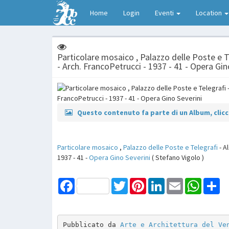
Home
Login
Eventi
Location
Particolare mosaico , Palazzo delle Poste e T
- Arch. FrancoPetrucci - 1937 - 41 - Opera Gin
Questo contenuto fa parte di un Album, clicca
Particolare mosaico
,
Palazzo delle Poste e Telegrafi
- A
1937 - 41 -
Opera
Gino Severini
( Stefano Vigolo )
Facebook
Twitter
Pinterest
LinkedIn
Email
WhatsAp
Sh
Pubblicato da 
Arte e Architettura del Ve