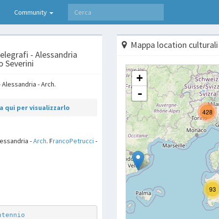
Community
Mappa location culturali
elegrafi - Alessandria
o Severini
 qui per visualizzarlo
lessandria -
Arch
. F
rancoPetrucci
-
p
are
ntennio