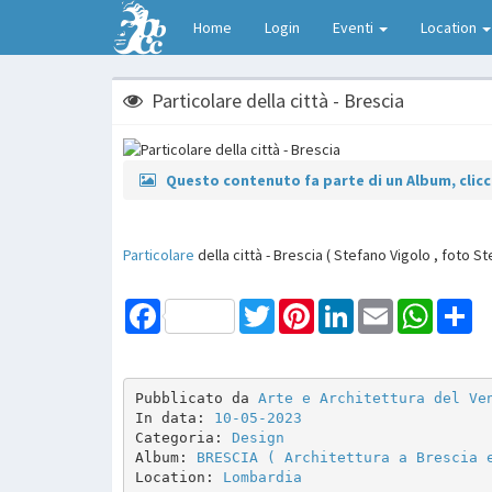
Home
Login
Eventi
Location
Particolare della città - Brescia
Questo contenuto fa parte di un Album, clicca
Particolare
della città - Brescia ( Stefano Vigolo , foto Ste
Facebook
Twitter
Pinterest
LinkedIn
Email
WhatsAp
Sh
Pubblicato da 
Arte e Architettura del Ve
In data: 
10-05-2023
Categoria: 
Design
Album: 
BRESCIA ( Architettura a Brescia 
Location: 
Lombardia