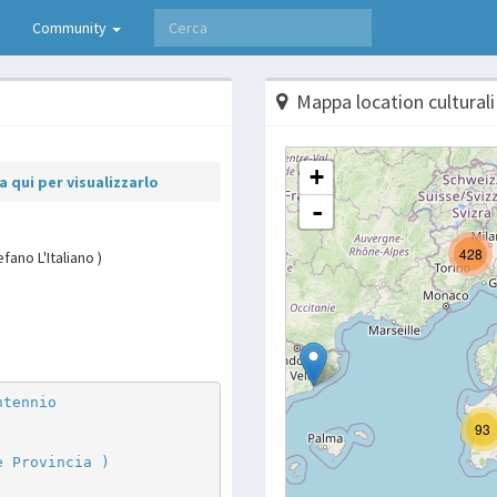
Community
Mappa location culturali
 qui per visualizzarlo
fano L'Italiano )
p
are
ntennio
e Provincia )