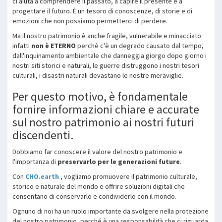
ci aiuta a comprendere il passato, a capire il presente e a
progettare il futuro. È un tesoro di conoscenze, di storie e di
emozioni che non possiamo permetterci di perdere.
Ma il nostro patrimonio è anche fragile, vulnerabile e minacciato
infatti
non è ETERNO
perchè c'è un degrado causato dal tempo,
dall'inquinamento ambientale che danneggia giorgo dopo giorno i
nostri siti storici e naturali, le guerre distruggono i nostri tesori
culturali, i disastri naturali devastano le nostre meraviglie.
Per questo motivo, è fondamentale
fornire informazioni chiare e accurate
sul nostro patrimonio ai nostri futuri
discendenti.
Dobbiamo far conoscere il valore del nostro patrimonio e
l'importanza di
preservarlo per le generazioni future
.
Con
CHO.earth
, vogliamo promuovere il patrimonio culturale,
storico e naturale del mondo e offrire soluzioni digitali che
consentano di conservarlo e condividerlo con il mondo.
Ognuno di noi ha un ruolo importante da svolgere nella protezione
del nostro patrimonio, perché è una responsabilità che ci riguarda