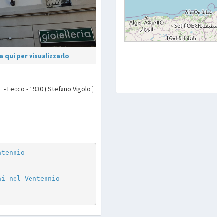
 qui per visualizzarlo
i - Lecco - 1930 ( Stefano Vigolo )
p
are
ntennio
ni nel Ventennio