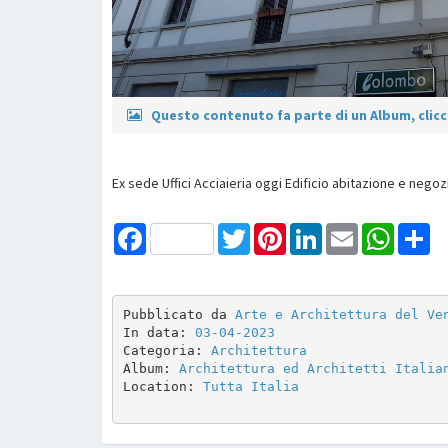
Questo contenuto fa parte di un Album, clicca
Ex sede Uffici Acciaieria oggi Edificio abitazione e negoz
Facebook
Twitter
Pinterest
LinkedIn
Email
WhatsAp
Sh
Pubblicato da 
Arte e Architettura del Ve
In data: 
03-04-2023
Categoria: 
Architettura
Album: 
Architettura ed Architetti Italia
Location: 
Tutta Italia