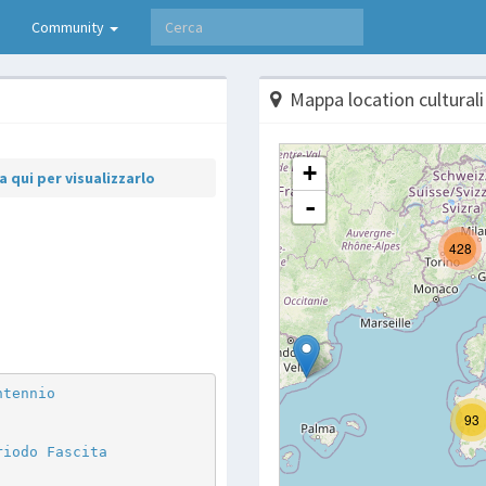
Community
Mappa location culturali
 qui per visualizzarlo
p
are
ntennio
riodo Fascita