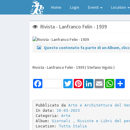
Home
Login
Eventi
Location
Rivista - Lanfranco Felin - 1939
Questo contenuto fa parte di un Album, clicca
Rivista - Lanfranco Felin - 1939 ( Stefano Vigolo )
Facebook
Twitter
Pinterest
LinkedIn
Email
WhatsAp
Sh
Pubblicato da 
Arte e Architettura del Ve
In data: 
16-03-2023
Categoria: 
Arte
Album: 
Giornali , Riviste e Libri del pe
Location: 
Tutta Italia