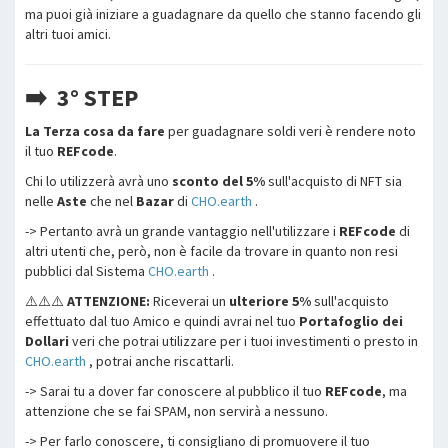
ma puoi già iniziare a guadagnare da quello che stanno facendo gli
altri tuoi amici.
➡️ 3° STEP
La Terza cosa da fare
per guadagnare soldi veri è rendere noto
il tuo
REFcode
.
Chi lo utilizzerà avrà uno
sconto del 5%
sull'acquisto di NFT sia
nelle
Aste
che nel
Bazar
di
CHO.earth
.
-> Pertanto avrà un grande vantaggio nell'utilizzare i
REFcode
di
altri utenti che, però, non è facile da trovare in quanto non resi
pubblici dal Sistema
CHO.earth
.
⚠️⚠️⚠️
ATTENZIONE:
Riceverai un
ulteriore 5%
sull'acquisto
effettuato dal tuo Amico e quindi avrai nel tuo
Portafoglio dei
Dollari
veri che potrai utilizzare per i tuoi investimenti o presto in
CHO.earth
, potrai anche riscattarli.
-> Sarai tu a dover far conoscere al pubblico il tuo
REFcode
, ma
attenzione che se fai SPAM, non servirà a nessuno.
-> Per farlo conoscere, ti consigliano di promuovere il tuo