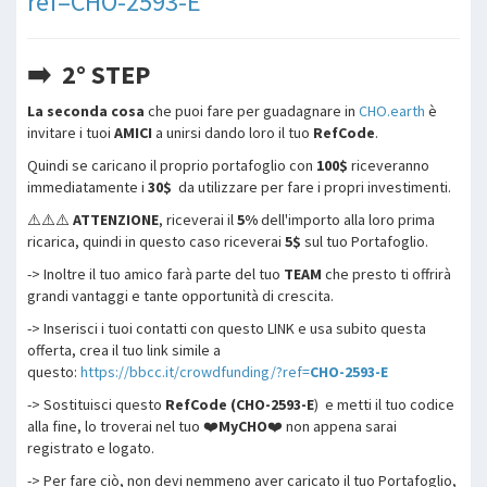
ref=CHO-2593-E
➡️ 2° STEP
La seconda cosa
che puoi fare per guadagnare in
CHO.earth
è
invitare i tuoi
AMICI
a unirsi dando loro il tuo
RefCode
.
Quindi se caricano il proprio portafoglio con
100$
riceveranno
immediatamente i
30$
da utilizzare per fare i propri investimenti.
⚠️⚠️⚠️
ATTENZIONE
, riceverai il
5%
dell'importo alla loro prima
ricarica, quindi in questo caso riceverai
5$
sul tuo Portafoglio.
-> Inoltre il tuo amico farà parte del tuo
TEAM
che presto ti offrirà
grandi vantaggi e tante opportunità di crescita.
-> Inserisci i tuoi contatti con questo LINK e usa subito questa
offerta, crea il tuo link simile a
questo:
https://bbcc.it/crowdfunding/?ref=
CHO-2593-E
-> Sostituisci questo
RefCode (CHO-2593-E
) e metti il ​​tuo codice
alla fine, lo troverai nel tuo ❤️
MyCHO
❤️ non appena sarai
registrato e logato.
-> Per fare ciò, non devi nemmeno aver caricato il tuo Portafoglio,