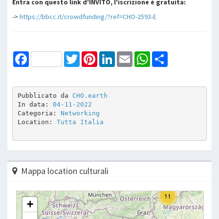
Entra con questo link d'INVITO, l'iscrizione è gratuita:
->
https://bbcc.it/crowdfunding/?ref=CHO-2593-E
Facebook
Twitter
Pinterest
LinkedIn
Email
WhatsApp
Share
Pubblicato da 
CHO.earth
In data: 
04-11-2022
Categoria: 
Networking
Location: 
Tutta Italia
Mappa location culturali