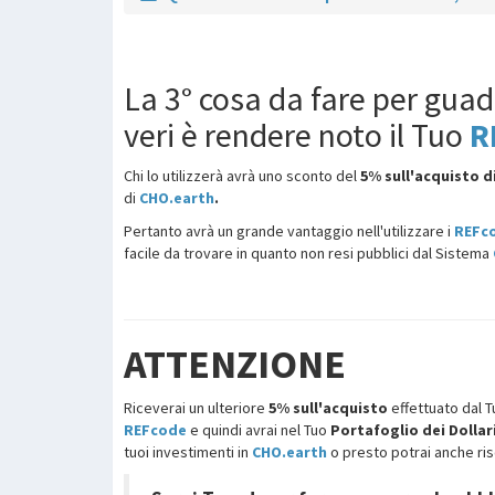
La 3° cosa da fare per gua
veri è rendere noto il Tuo
R
Chi lo utilizzerà avrà uno sconto del
5% sull'acquisto d
di
CHO.earth
.
Pertanto avrà un grande vantaggio nell'utilizzare i
REFc
facile da trovare in quanto non resi pubblici dal Sistema
ATTENZIONE
Riceverai un ulteriore
5% sull'acquisto
effettuato dal T
REFcode
e quindi avrai nel Tuo
Portafoglio dei Dollar
tuoi investimenti in
CHO.earth
o
presto
potrai anche risc