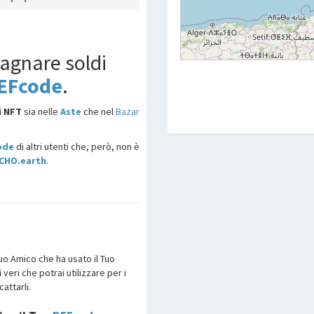
dagnare soldi
EFcode
.
i NFT
sia nelle
Aste
che nel
Bazar
ode
di altri utenti che, però, non è
CHO.earth
.
uo Amico che ha usato il Tuo
i
veri che potrai utilizzare per i
attarli.