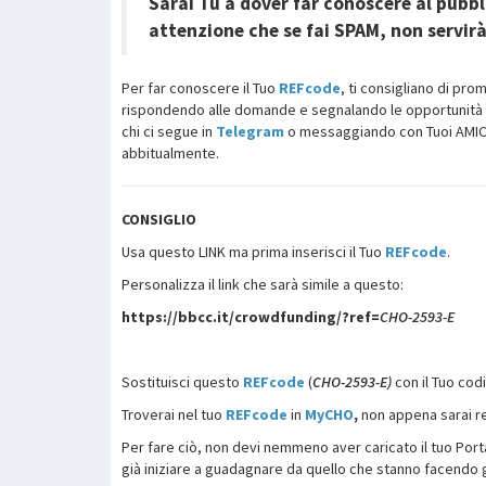
Sarai Tu a dover far conoscere al pubbl
attenzione che se fai SPAM, non servir
Per far conoscere il Tuo
REFcode
, ti consigliano di pro
rispondendo alle domande e segnalando le opportunità
chi ci segue in
Telegram
o messaggiando con Tuoi AMICI 
abbitualmente.
CONSIGLIO
Usa questo LINK ma prima inserisci il Tuo
REFcode
.
Personalizza il link che sarà simile a questo:
https://bbcc.it/crowdfunding/?ref=
CHO-2593-E
Sostituisci questo
REFcode
(
CHO-2593-E)
con il ​​Tuo cod
Troverai nel tuo
REFcode
in
MyCHO
,
non appena sarai re
Per fare ciò, non devi nemmeno aver caricato il tuo Port
già iniziare a guadagnare da quello che stanno facendo gli