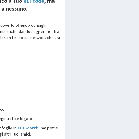
ico il Tuo
REFcode
, ma
à a nessuno.
muoverlo offendo consigli,
 ma anche dando suggerimenti a
tramite i social network che usi
ice.
gistrato e logato.
afoglio in
CHO.earth
, ma potrai
 altri Tuoi amici.