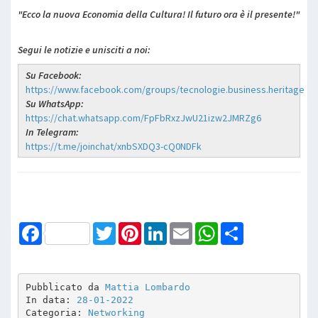
"Ecco la nuova Economia della Cultura! Il futuro ora è il presente!"
Segui le notizie e unisciti a noi:
Su Facebook:
https://www.facebook.com/groups/tecnologie.business.heritage
Su WhatsApp:
https://chat.whatsapp.com/FpFbRxzJwU21izw2JMRZg6
In Telegram:
https://t.me/joinchat/xnbSXDQ3-cQ0NDFk
Facebook
Twitter
Pinterest
LinkedIn
Email
WhatsApp
Share
Pubblicato da 
Mattia Lombardo
In data: 
28-01-2022
Categoria: 
Networking